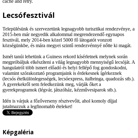
cache and retry.
Lecsófesztivál
Településünk és szervezetünk legnagyobb turisztikai rendezvénye, a
2015-ben már negyedik alkalommal megrendezendő egynapos
fesztivál, mely 2014-ben közel 5000 fő látogatót vonzott
községünkbe, és mára megyei szintű rendezvénnyé nőtte ki magát.
Ismét tanúi lehetünk a Guiness rekord kísérletnek melynek során
megpróbáljuk elkészíteni a világ legnagyobb mennyiségű lecsóját. A
hangulatról több ismert előadó és helyi fellépő fog gondoskodni,
valamint szórakoztató programjaink is érdekesnek ígérkeznek
(lecsós ételkülönlegességek, lecsóexpress, italbringa, quadozás stb.).
A gyerekekről sem feledkezünk meg, várják őket a
gyerekprogramok (légvár, játszóház, kézművesiparok stb.).
Idén is várjuk a főzőverseny résztvevőit, ahol komoly díjjal
jutalmazzuk a legfinomabb ételeket!
Képgaléria