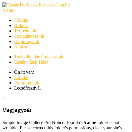
Menu
Főoldal
Rólunk
Termékeink
Szolgáltatásaink
Programjaink
Kapcsolat
Turisztikai látványosságok
Esztár - Ízek Háza
Ön itt van:
Főoldal
Programjaink
Lecsófesztivál
×
Megjegyzés
Simple Image Gallery Pro Notice: Joomla's
/cache
folder is not
writable. Please correct this folder's permissions, clear your site's