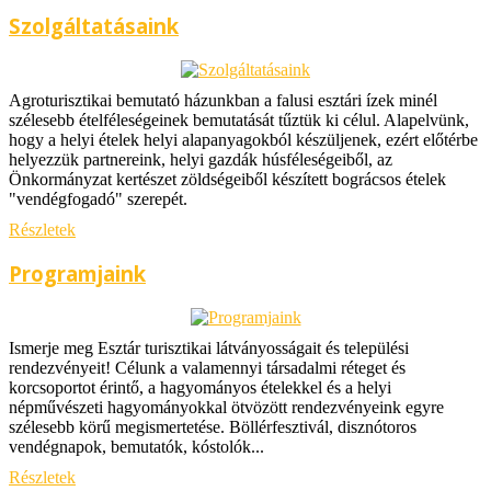
Szolgáltatásaink
Agroturisztikai bemutató házunkban a falusi esztári ízek minél
szélesebb ételféleségeinek bemutatását tűztük ki célul. Alapelvünk,
hogy a helyi ételek helyi alapanyagokból készüljenek, ezért előtérbe
helyezzük partnereink, helyi gazdák húsféleségeiből, az
Önkormányzat kertészet zöldségeiből készített bográcsos ételek
"vendégfogadó" szerepét.
Részletek
Programjaink
Ismerje meg Esztár turisztikai látványosságait és települési
rendezvényeit! Célunk a valamennyi társadalmi réteget és
korcsoportot érintő, a hagyományos ételekkel és a helyi
népművészeti hagyományokkal ötvözött rendezvényeink egyre
szélesebb körű megismertetése. Böllérfesztivál, disznótoros
vendégnapok, bemutatók, kóstolók...
Részletek