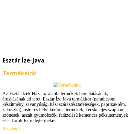
Esztár Íze-Java
Termékeink
Az Esztár-Ízek Háza az alábbi termékek bemutatásának,
árusításának ad teret: Esztár Íze Java termékkör (paradicsom
készítmény, savanyúság, házi száraztésztaféleségek, paprikakrém,
zakuszka), ostor és helyi kerámia termékek, kecsketejes szappan,
szőttesek, aszalt gyümölcsök, fatüzelésű kemencés péksütemények
és a Török Farm tejtermékei.
Részletek