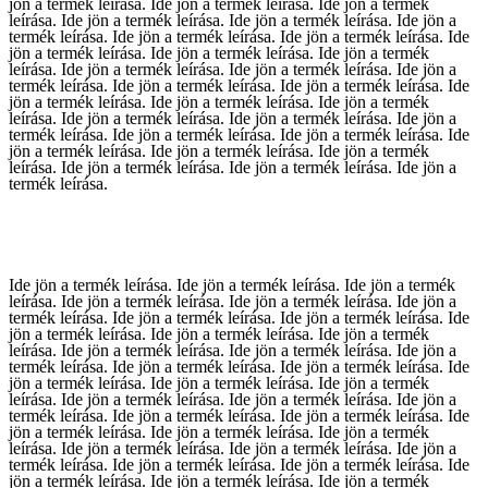
jön a termék leírása.
Ide jön a termék leírása.
Ide jön a termék
leírása.
Ide jön a termék leírása.
Ide jön a termék leírása.
Ide jön a
termék leírása.
Ide jön a termék leírása.
Ide jön a termék leírása.
Ide
jön a termék leírása.
Ide jön a termék leírása.
Ide jön a termék
leírása.
Ide jön a termék leírása.
Ide jön a termék leírása.
Ide jön a
termék leírása.
Ide jön a termék leírása.
Ide jön a termék leírása.
Ide
jön a termék leírása.
Ide jön a termék leírása.
Ide jön a termék
leírása.
Ide jön a termék leírása.
Ide jön a termék leírása.
Ide jön a
termék leírása.
Ide jön a termék leírása.
Ide jön a termék leírása.
Ide
jön a termék leírása.
Ide jön a termék leírása.
Ide jön a termék
leírása.
Ide jön a termék leírása.
Ide jön a termék leírása.
Ide jön a
termék leírása.
Ide jön a termék leírása.
Ide jön a termék leírása.
Ide jön a termék
leírása.
Ide jön a termék leírása.
Ide jön a termék leírása.
Ide jön a
termék leírása.
Ide jön a termék leírása.
Ide jön a termék leírása.
Ide
jön a termék leírása.
Ide jön a termék leírása.
Ide jön a termék
leírása.
Ide jön a termék leírása.
Ide jön a termék leírása.
Ide jön a
termék leírása.
Ide jön a termék leírása.
Ide jön a termék leírása.
Ide
jön a termék leírása.
Ide jön a termék leírása.
Ide jön a termék
leírása.
Ide jön a termék leírása.
Ide jön a termék leírása.
Ide jön a
termék leírása.
Ide jön a termék leírása.
Ide jön a termék leírása.
Ide
jön a termék leírása.
Ide jön a termék leírása.
Ide jön a termék
leírása.
Ide jön a termék leírása.
Ide jön a termék leírása.
Ide jön a
termék leírása.
Ide jön a termék leírása.
Ide jön a termék leírása.
Ide
jön a termék leírása.
Ide jön a termék leírása.
Ide jön a termék